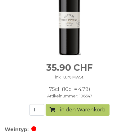
35.90
CHF
inkl. 8.1% MwSt.
75cl
10cl = 4.79
Artikelnummer
106547
in den Warenkorb
Weintyp
Rotwein