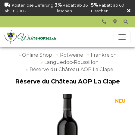
3%
5%
Kostenlose Lieferung
Rabatt ab 36
Rabatt ab 60
ab Fr. 200.-
Flaschen
Flaschen
Online Shop
Rotweine
Frankreich
Languedoc-Roussillon
Réserve du Château AOP La Clape
Réserve du Château AOP La Clape