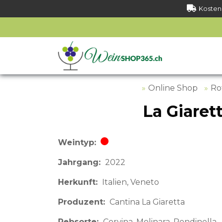
Kostenl
Online Shop
Ro
La Giaret
Weintyp
Rotwein
Jahrgang
2022
Herkunft
Italien
Veneto
Produzent
Cantina La Giaretta
Rebsorte
Corvina, Molinara, Rondinella