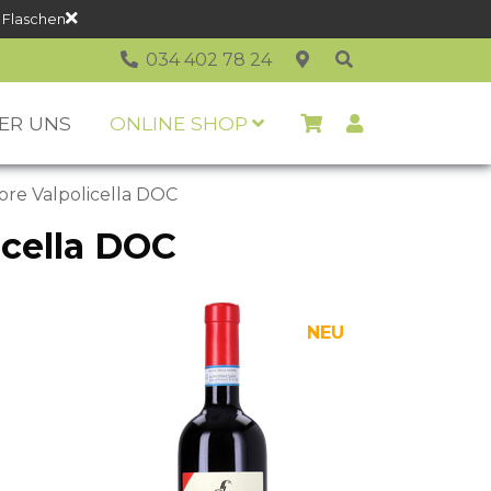
 Flaschen
034 402 78 24
ER UNS
ONLINE SHOP
iore Valpolicella DOC
icella DOC