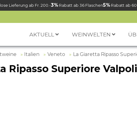
3%
5%
ose Lieferung ab Fr. 200.-
Rabatt ab 36 Flaschen
Rabatt ab 60
AKTUELL
WEINWELTEN
ÜB
tweine
Italien
Veneto
La Giaretta Ripasso Super
ta Ripasso Superiore Valpol