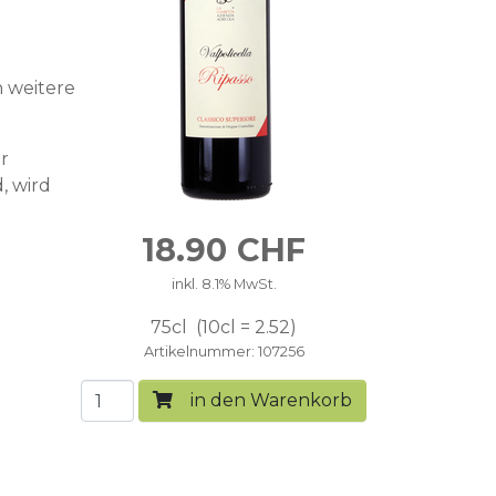
h weitere
r
, wird
18.90
CHF
inkl. 8.1% MwSt.
75cl
10cl = 2.52
Artikelnummer
107256
in den Warenkorb