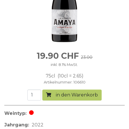
19.90
CHF
23.00
inkl. 8.1% MwSt.
75cl
10cl = 2.65
Artikelnummer
106610
in den Warenkorb
Weintyp
Rotwein
Jahrgang
2022