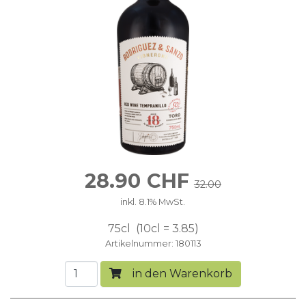
28.90
CHF
32.00
inkl. 8.1% MwSt.
75cl
10cl = 3.85
Artikelnummer
180113
in den Warenkorb