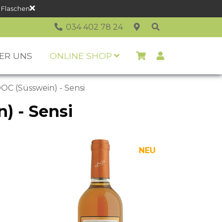
 Flaschen
034 402 78 24
ER UNS
ONLINE SHOP
DOC (Süsswein) - Sensi
) - Sensi