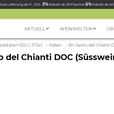
3%
5%
ose Lieferung ab Fr. 200.-
Rabatt ab 36 Flaschen
Rabatt ab 60
AKTUELL
WEINWELTEN
ÜB
ialitäten 50cl / 37.5cl
Italien
Vin Santo del Chianti 
o del Chianti DOC (Süsswein