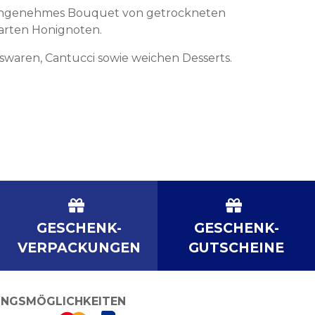
 angenehmes Bouquet von getrockneten
zarten Honignoten.
waren, Cantucci sowie weichen Desserts.
GESCHENK-
GESCHENK-
VERPACKUNGEN
GUTSCHEINE
NGSMÖGLICHKEITEN