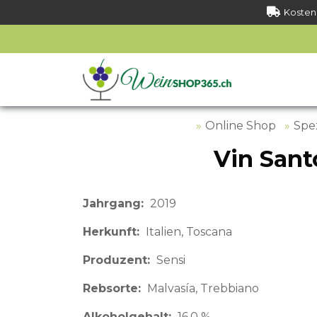
Kostenl
Online Shop
Spez
Vin Sant
Jahrgang
2019
Herkunft
Italien
Toscana
Produzent
Sensi
Rebsorte
Malvasía, Trebbiano
Alkoholgehalt
16.0 %