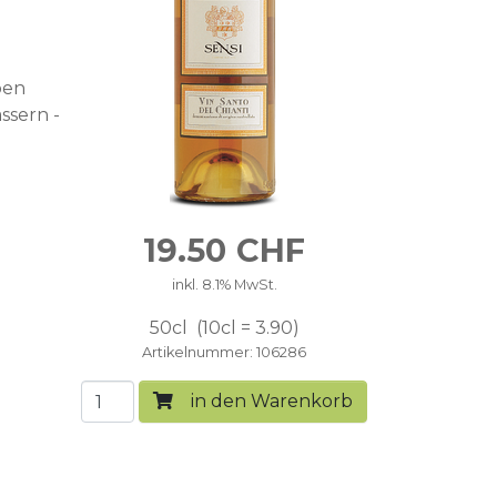
ben
ssern -
19.50
CHF
inkl. 8.1% MwSt.
50cl
10cl = 3.90
Artikelnummer
106286
in den Warenkorb