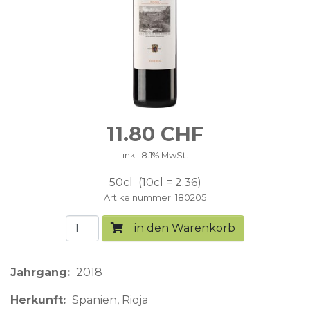
11.80
CHF
inkl. 8.1% MwSt.
50cl
10cl = 2.36
Artikelnummer
180205
in den Warenkorb
Jahrgang
2018
Herkunft
Spanien
Rioja