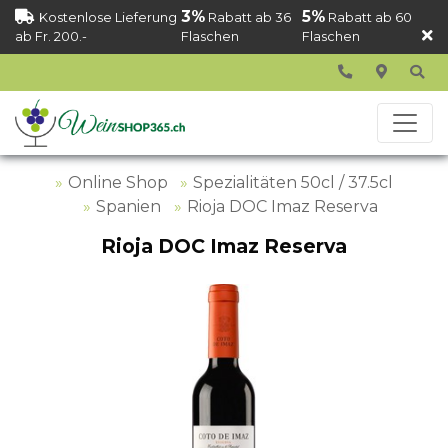
3%
5%
Kostenlose Lieferung
Rabatt ab 36
Rabatt ab 60
ab Fr. 200.-
Flaschen
Flaschen
Online Shop
Spezialitäten 50cl / 37.5cl
Spanien
Rioja DOC Imaz Reserva
Rioja DOC Imaz Reserva