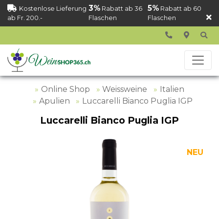
3%
5%
Kostenlose Lieferung
Rabatt ab 36
Rabatt ab 60
ab Fr. 200.-
Flaschen
Flaschen
Online Shop
Weissweine
Italien
Apulien
Luccarelli Bianco Puglia IGP
Luccarelli Bianco Puglia IGP