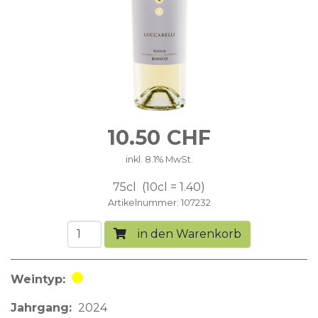
10.50
CHF
inkl. 8.1% MwSt.
75cl
10cl = 1.40
Artikelnummer
107232
in den Warenkorb
Weintyp
Weisswein
Jahrgang
2024