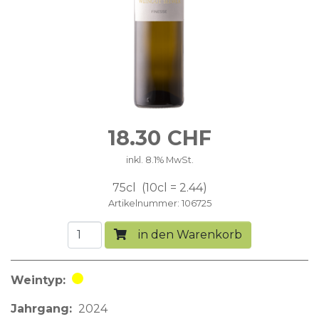
18.30
CHF
inkl. 8.1% MwSt.
75cl
10cl = 2.44
Artikelnummer
106725
in den Warenkorb
Weintyp
Weisswein
Jahrgang
2024