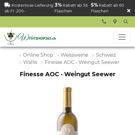
3%
5%
Kostenlose Lieferung
Rabatt ab 36
Rabatt ab 60
ab Fr. 200.-
Flaschen
Flaschen
Online Shop
Weissweine
Schweiz
Wallis
Finesse AOC - Weingut Seewer
Finesse AOC - Weingut Seewer