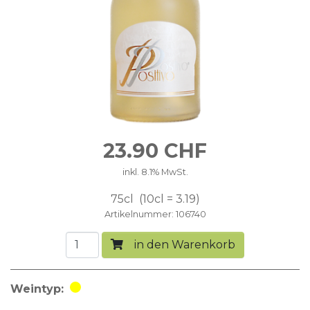
23.90
CHF
inkl. 8.1% MwSt.
75cl
10cl = 3.19
Artikelnummer
106740
in den Warenkorb
Weintyp
Weisswein