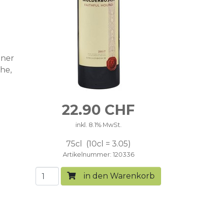
iner
he,
22.90
CHF
inkl. 8.1% MwSt.
75cl
10cl = 3.05
Artikelnummer
120336
in den Warenkorb