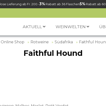
3%
5%
ose Lieferung ab Fr. 200.-
Rabatt ab 36 Flaschen
Rabatt ab 60
AKTUELL
WEINWELTEN
ÜB
Online Shop
Rotweine
Südafrika
Faithful Hou
Faithful Hound
ignon, Malbec, Merlot, Petit Verdot