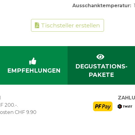
Ausschanktemperatur
Tischsteller erstellen
DEGUSTATIONS-
EMPFEHLUNGEN
PAKETE
N
ZAHLU
F 200.-.
kosten CHF 9.90