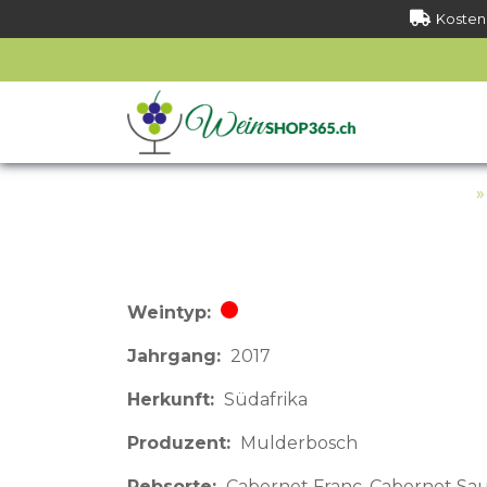
Kostenl
Weintyp
Rotwein
Jahrgang
2017
Herkunft
Südafrika
Produzent
Mulderbosch
Rebsorte
Cabernet Franc, Cabernet Sauv