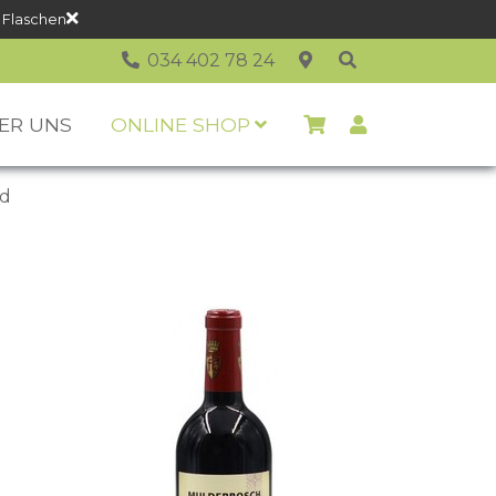
 Flaschen
034 402 78 24
ER UNS
ONLINE SHOP
nd