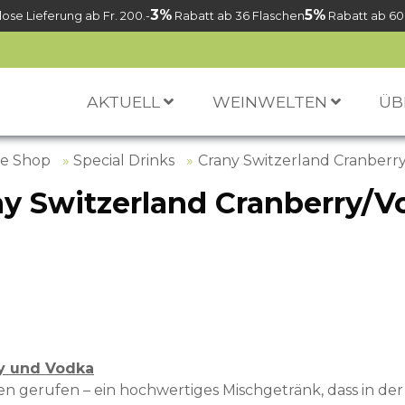
3%
5%
ose Lieferung ab Fr. 200.-
Rabatt ab 36 Flaschen
Rabatt ab 60
AKTUELL
WEINWELTEN
ÜB
ne Shop
Special Drinks
Crany Switzerland Cranberr
ny Switzerland Cranberry/V
ry und Vodka
en gerufen – ein hochwertiges Mischgetränk, dass in de