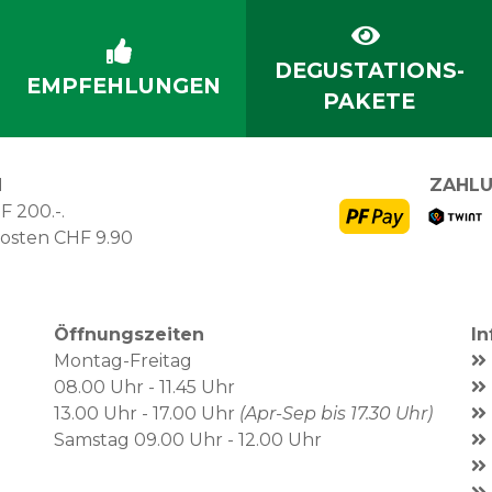
DEGUSTATIONS-
EMPFEHLUNGEN
PAKETE
N
ZAHLU
F 200.-.
kosten CHF 9.90
Öffnungszeiten
I
Montag-Freitag
08.00 Uhr - 11.45 Uhr
13.00 Uhr - 17.00 Uhr
(Apr-Sep bis 17.30 Uhr)
Samstag 09.00 Uhr - 12.00 Uhr