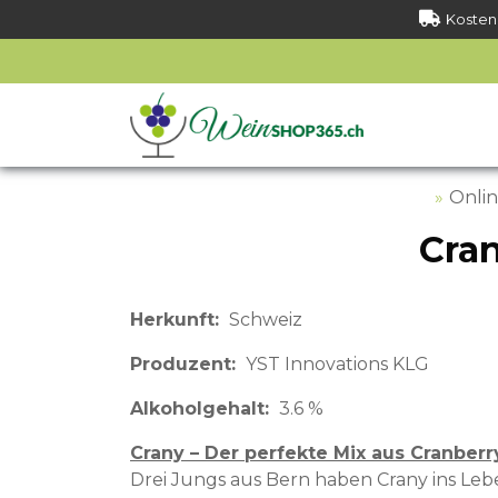
Kostenl
Onli
Cra
Herkunft
Schweiz
Produzent
YST Innovations KLG
Alkoholgehalt
3.6 %
Crany – Der perfekte Mix aus Cranber
Drei Jungs aus Bern haben Crany ins Leb