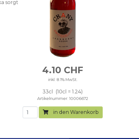
ka sorgt
4.10
CHF
inkl. 8.1% MwSt.
33cl
10cl = 1.24
Artikelnummer
10006672
in den Warenkorb