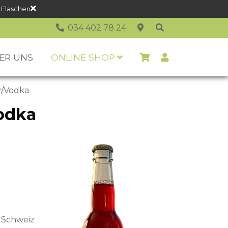
 Flaschen
034 402 78 24
ER UNS
ONLINE SHOP
y/Vodka
odka
r Schweiz