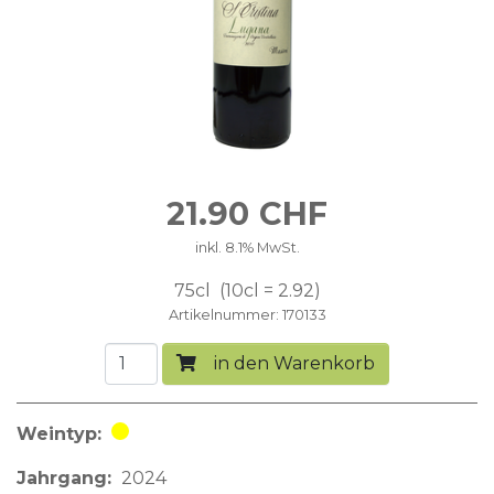
21.90
CHF
inkl. 8.1% MwSt.
75cl
10cl = 2.92
Artikelnummer
170133
in den Warenkorb
Weintyp
Weisswein
Jahrgang
2024