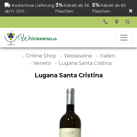
3%
5%
Kostenlose Lieferung
Rabatt ab 36
Rabatt ab 60
ab Fr. 200.-
Flaschen
Flaschen
Online Shop
Weissweine
Italien
Veneto
Lugana Santa Cristina
Lugana Santa Cristina