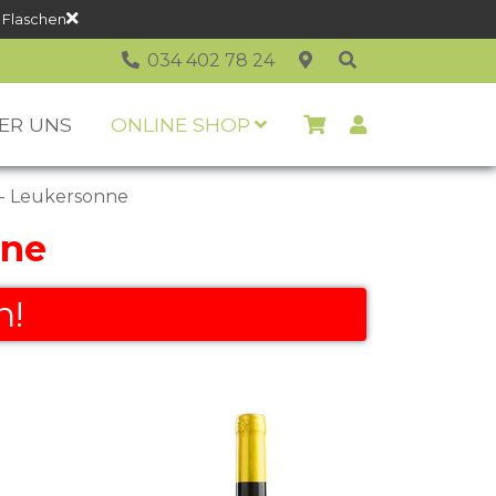
 Flaschen
034 402 78 24
ER UNS
ONLINE SHOP
- Leukersonne
nne