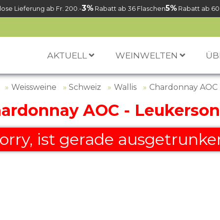
3%
5%
ose Lieferung ab Fr. 200.-
Rabatt ab 36 Flaschen
Rabatt ab 60
AKTUELL
WEINWELTEN
ÜB
Weissweine
Schweiz
Wallis
Chardonnay AOC 
ardonnay AOC - Leukerso