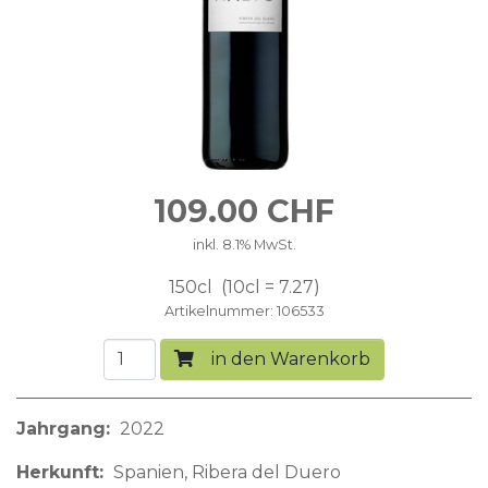
109.00
CHF
inkl. 8.1% MwSt.
150cl
10cl = 7.27
Artikelnummer
106533
in den Warenkorb
Jahrgang
2022
Herkunft
Spanien
Ribera del Duero