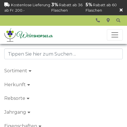
3%
5%
Kostenlose Lieferung
Rabatt ab 36
Rabatt ab 60
ab Fr. 200.-
Flaschen
Flaschen
Sortiment
Herkunft
Rebsorte
Jahrgang
Eigenschaften