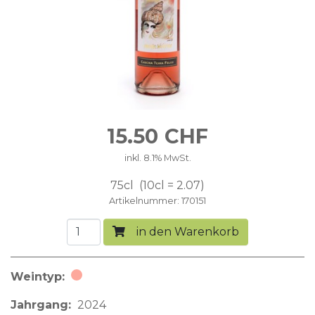
15.50
CHF
inkl. 8.1% MwSt.
75cl
10cl = 2.07
Artikelnummer
170151
in den Warenkorb
Weintyp
Roséwein
Jahrgang
2024