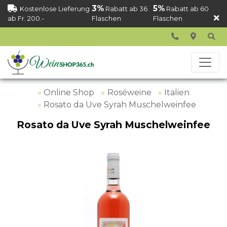
3%
5%
Kostenlose Lieferung
Rabatt ab 36
Rabatt ab 60
ab Fr. 200.-
Flaschen
Flaschen
Online Shop
Roséweine
Italien
Rosato da Uve Syrah Muschelweinfee
Rosato da Uve Syrah Muschelweinfee