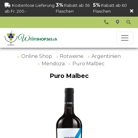
3%
5%
Kostenlose Lieferung
Rabatt ab 36
Rabatt ab 60
ab Fr. 200.-
Flaschen
Flaschen
Online Shop
Rotweine
Argentinien
Mendoza
Puro Malbec
Puro Malbec