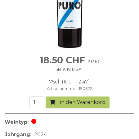
18.50
CHF
19.90
inkl. 8.1% MwSt.
75cl
10cl = 2.47
Artikelnummer
190322
in den Warenkorb
Weintyp
Rotwein
Jahrgang
2024