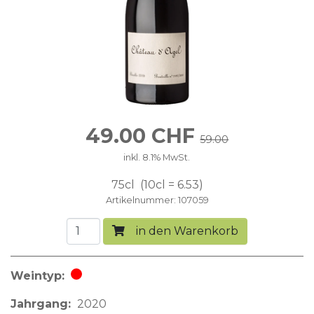
49.00
CHF
59.00
inkl. 8.1% MwSt.
75cl
10cl = 6.53
Artikelnummer
107059
in den Warenkorb
Weintyp
Rotwein
Jahrgang
2020