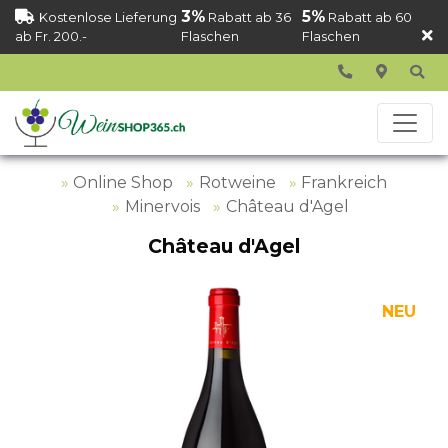
3%
5%
Kostenlose Lieferung
Rabatt ab 36
Rabatt ab 60
ab Fr. 200.-
Flaschen
Flaschen
Online Shop
Rotweine
Frankreich
Minervois
Château d'Agel
Château d'Agel