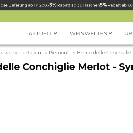
3%
5%
ose Lieferung ab Fr. 200.-
Rabatt ab 36 Flaschen
Rabatt ab 60
AKTUELL
WEINWELTEN
ÜB
otweine
Italien
Piemont
Bricco delle Conchiglie
delle Conchiglie Merlot - S