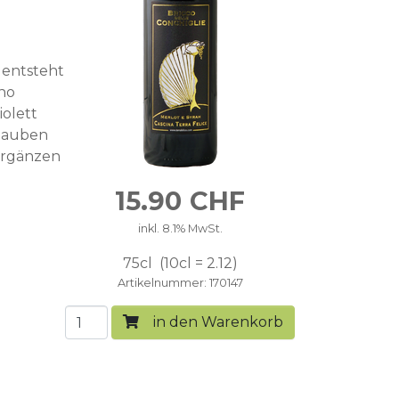
 entsteht
ino
iolett
rlauben
 ergänzen
15.90
CHF
inkl. 8.1% MwSt.
75cl
10cl = 2.12
Artikelnummer
170147
in den Warenkorb