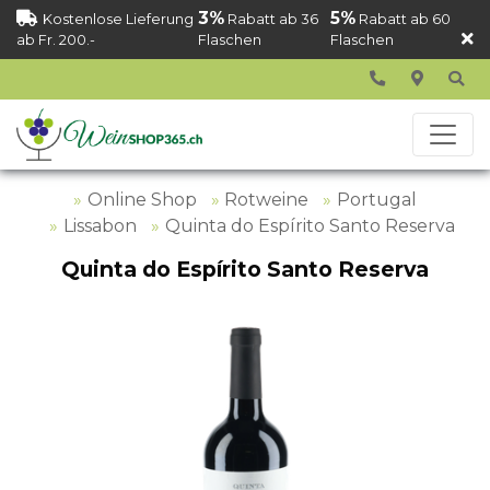
3%
5%
Kostenlose Lieferung
Rabatt ab 36
Rabatt ab 60
ab Fr. 200.-
Flaschen
Flaschen
Online Shop
Rotweine
Portugal
Lissabon
Quinta do Espírito Santo Reserva
Quinta do Espírito Santo Reserva