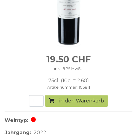
19.50
CHF
inkl. 8.1% MwSt.
75cl
10cl = 2.60
Artikelnummer
105811
in den Warenkorb
Weintyp
Rotwein
Jahrgang
2022