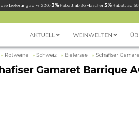
3%
5%
ose Lieferung ab Fr. 200.-
Rabatt ab 36 Flaschen
Rabatt ab 60
AKTUELL
WEINWELTEN
ÜB
Rotweine
Schweiz
Bielersee
Schafiser Gamar
hafiser Gamaret Barrique 