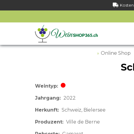
Kostenl
Online Shop
Sc
Weintyp
Rotwein
Jahrgang
2022
Herkunft
Schweiz
Bielersee
Produzent
Ville de Berne
Rebsorte
Gamaret