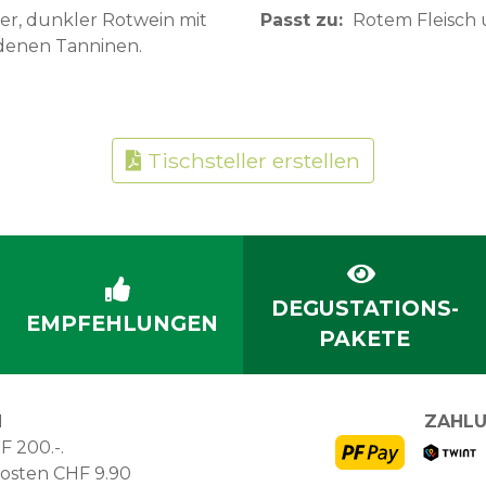
ter, dunkler Rotwein mit
Passt zu
Rotem Fleisch 
denen Tanninen.
Tischsteller erstellen
DEGUSTATIONS-
EMPFEHLUNGEN
PAKETE
N
ZAHLU
F 200.-.
kosten CHF 9.90