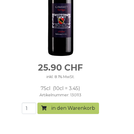
25.90
CHF
inkl. 8.1% MwSt.
75cl
10cl = 3.45
Artikelnummer
130113
in den Warenkorb