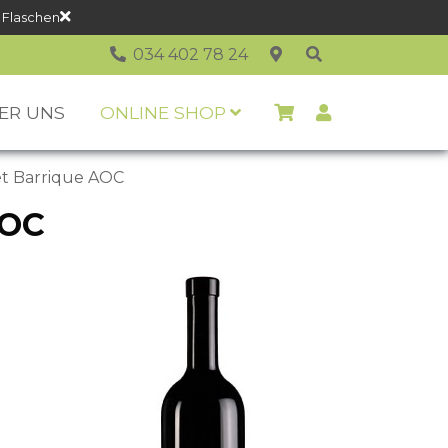
 Flaschen
034 402 78 24
ER UNS
ONLINE SHOP
et Barrique AOC
AOC