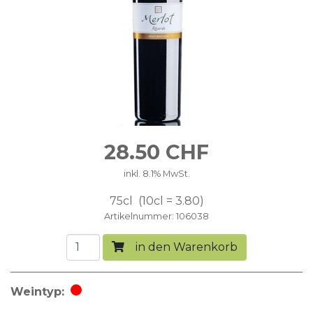
28.50
CHF
inkl. 8.1% MwSt.
75cl
10cl = 3.80
Artikelnummer
106038
in den Warenkorb
Weintyp
Rotwein