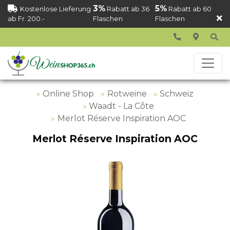
3%
5%
Kostenlose Lieferung
Rabatt ab 36
Rabatt ab 60
ab Fr. 200.-
Flaschen
Flaschen
Online Shop
Rotweine
Schweiz
Waadt - La Côte
Merlot Réserve Inspiration AOC
Merlot Réserve Inspiration AOC