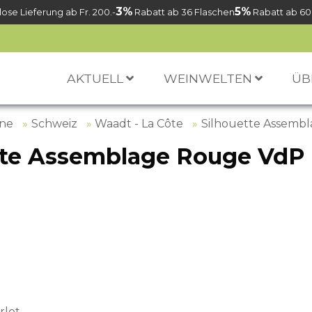
3%
5%
ose Lieferung ab Fr. 200.-
Rabatt ab 36 Flaschen
Rabatt ab 60
AKTUELL
WEINWELTEN
ÜB
ine
Schweiz
Waadt - La Côte
Silhouette Assemb
tte Assemblage Rouge Vd
rlot