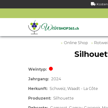
Kostenl
Online Shop
Rotwe
Silhoue
Weintyp
Rotwein
Jahrgang
2024
Herkunft
Schweiz
Waadt - La Côte
Produzent
Silhouette
Rebsorte
Gamaret, Gamay, Garanoir, Me