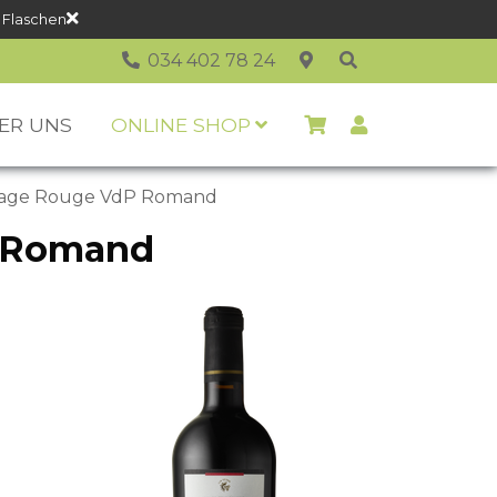
 Flaschen
034 402 78 24
ER UNS
ONLINE SHOP
lage Rouge VdP Romand
P Romand