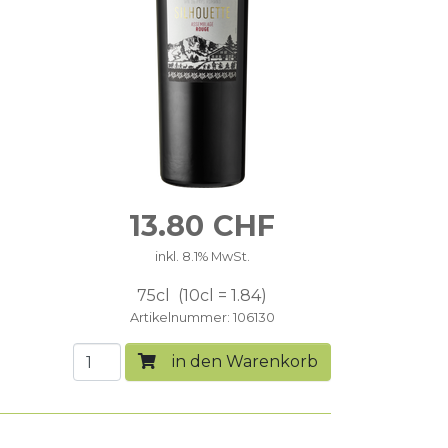
13.80
CHF
inkl. 8.1% MwSt.
75cl
10cl = 1.84
Artikelnummer
106130
in den Warenkorb