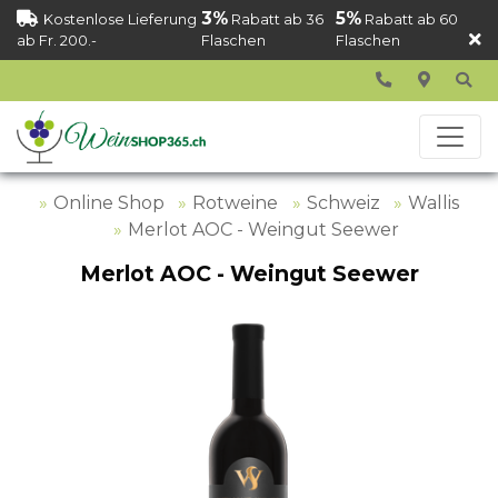
3%
5%
Kostenlose Lieferung
Rabatt ab 36
Rabatt ab 60
ab Fr. 200.-
Flaschen
Flaschen
Online Shop
Rotweine
Schweiz
Wallis
Merlot AOC - Weingut Seewer
Merlot AOC - Weingut Seewer