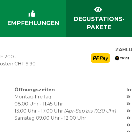
DEGUSTATIONS-
EMPFEHLUNGEN
PAKETE
N
ZAHLU
F 200.-.
kosten CHF 9.90
Öffnungszeiten
I
Montag-Freitag
08.00 Uhr - 11.45 Uhr
13.00 Uhr - 17.00 Uhr
(Apr-Sep bis 17.30 Uhr)
Samstag 09.00 Uhr - 12.00 Uhr