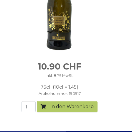
10.90
CHF
inkl. 8.1% MwSt.
75cl
10cl = 1.45
Artikelnummer
190917
in den Warenkorb