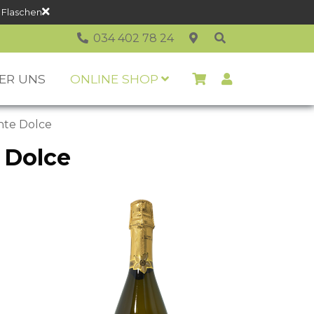
 Flaschen
034 402 78 24
ER UNS
ONLINE SHOP
nte Dolce
 Dolce