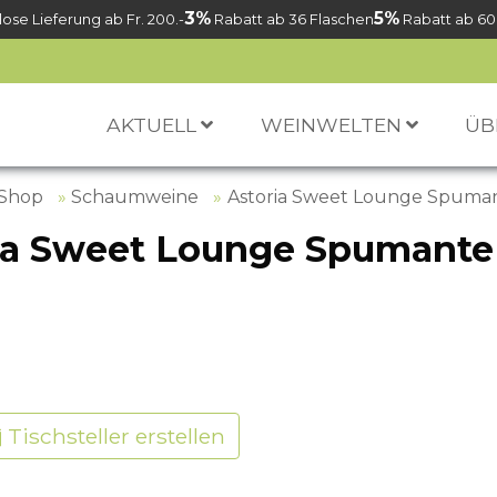
3%
5%
ose Lieferung ab Fr. 200.-
Rabatt ab 36 Flaschen
Rabatt ab 60
AKTUELL
WEINWELTEN
ÜB
 Shop
Schaumweine
Astoria Sweet Lounge Spuma
ia Sweet Lounge Spumante
Tischsteller erstellen