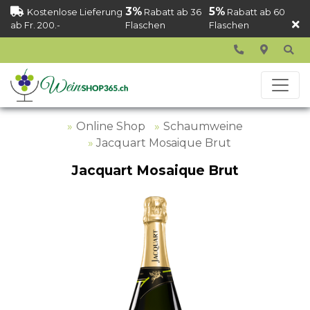
3%
5%
Kostenlose Lieferung
Rabatt ab 36
Rabatt ab 60
ab Fr. 200.-
Flaschen
Flaschen
Online Shop
Schaumweine
Jacquart Mosaique Brut
Jacquart Mosaique Brut