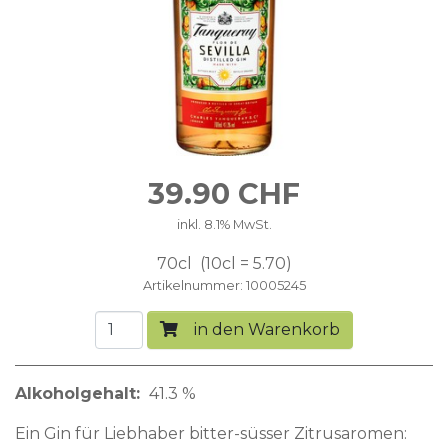
39.90
CHF
inkl. 8.1% MwSt.
70cl
10cl = 5.70
Artikelnummer
10005245
in den Warenkorb
Alkoholgehalt
41.3 %
Ein Gin für Liebhaber bitter-süsser Zitrusaromen: