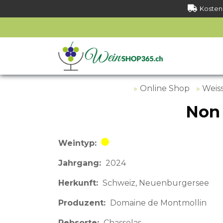
Kostenl
Online Shop
Weis
Non 
Weintyp
Weisswein
Jahrgang
2024
Herkunft
Schweiz
Neuenburgersee
Produzent
Domaine de Montmollin
Rebsorte
Chasselas