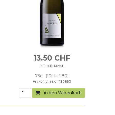
13.50
CHF
inkl. 8.1% MwSt.
75cl
10cl = 1.80
Artikelnummer
130895
in den Warenkorb