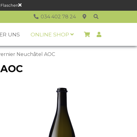
 Flaschen
034 402 78 24
ER UNS
ONLINE SHOP
vernier Neuchâtel AOC
l AOC