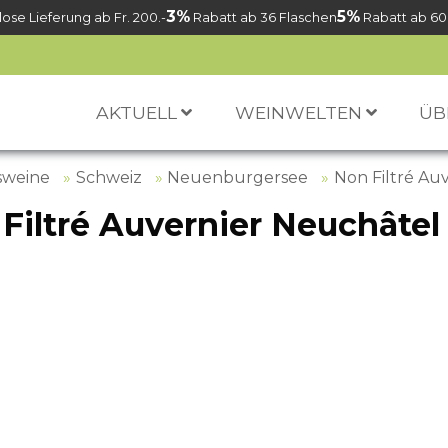
3%
5%
ose Lieferung ab Fr. 200.-
Rabatt ab 36 Flaschen
Rabatt ab 60
AKTUELL
WEINWELTEN
ÜB
sweine
Schweiz
Neuenburgersee
Non Filtré Au
Filtré Auvernier Neuchâte