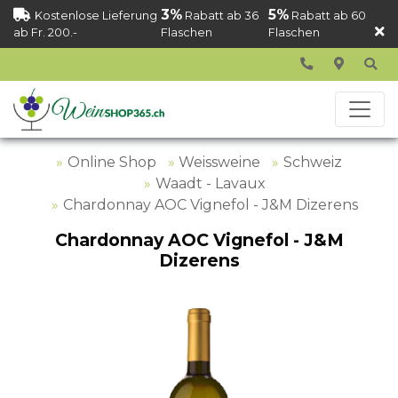
3%
5%
Kostenlose Lieferung
Rabatt ab 36
Rabatt ab 60
ab Fr. 200.-
Flaschen
Flaschen
Online Shop
Weissweine
Schweiz
Waadt - Lavaux
Chardonnay AOC Vignefol - J&M Dizerens
Chardonnay AOC Vignefol - J&M
Dizerens