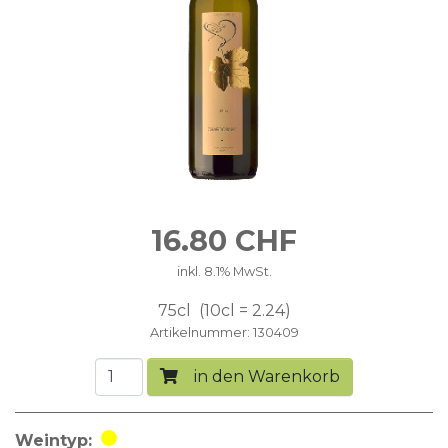
16.80
CHF
inkl. 8.1% MwSt.
75cl
10cl = 2.24
Artikelnummer
130409
in den Warenkorb
Weintyp
Weisswein