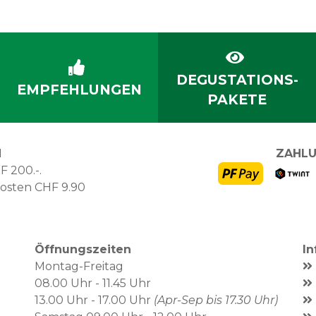
DEGUSTATIONS-
EMPFEHLUNGEN
PAKETE
N
ZAHLU
F 200.-.
kosten CHF 9.90
Öffnungszeiten
I
Montag-Freitag
08.00 Uhr - 11.45 Uhr
13.00 Uhr - 17.00 Uhr
(Apr-Sep bis 17.30 Uhr)