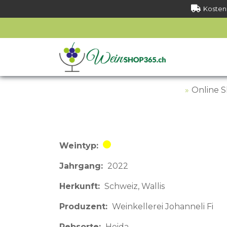
Kostenl
Online 
Weintyp
Weisswein
Jahrgang
2022
Herkunft
Schweiz
Wallis
Produzent
Weinkellerei Johanneli Fi
Rebsorte
Heida