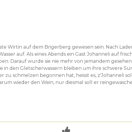
 erste Wirtin auf dem Brigerberg gewesen sein. Nach Lad
Wasser auf. Als eines Abends ein Gast Johanneli auf frisc
ieben. Darauf wurde sie nie mehr von jemandem gesehen
eele in den Gletscherwassern bleiben um ihre schwere S
r zu schmelzen begonnen hat, heisst es, z'Johanneli sol
darum wieder den Wein, nur diesmal soll er reingewasch