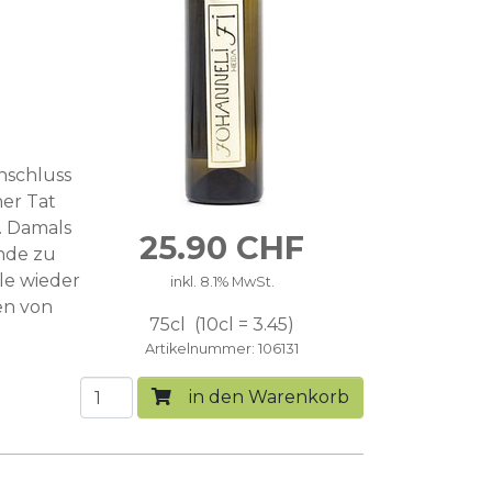
enschluss
her Tat
. Damals
25.90
CHF
ünde zu
le wieder
inkl. 8.1% MwSt.
en von
75cl
10cl = 3.45
Artikelnummer
106131
in den Warenkorb