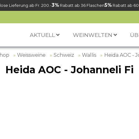
3%
5%
ose Lieferung ab Fr. 200.-
Rabatt ab 36 Flaschen
Rabatt ab 60
AKTUELL
WEINWELTEN
ÜB
Shop
Weissweine
Schweiz
Wallis
Heida AOC - J
Heida AOC - Johanneli Fi