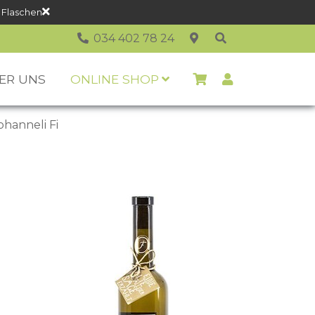
 Flaschen
034 402 78 24
ER UNS
ONLINE SHOP
ohanneli Fi