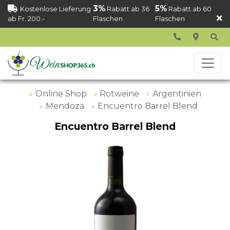
3%
5%
Kostenlose Lieferung
Rabatt ab 36
Rabatt ab 60
ab Fr. 200.-
Flaschen
Flaschen
Online Shop
Rotweine
Argentinien
Mendoza
Encuentro Barrel Blend
Encuentro Barrel Blend