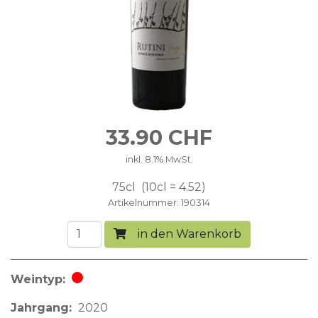
33.90
CHF
inkl. 8.1% MwSt.
75cl
10cl = 4.52
Artikelnummer
190314
in den Warenkorb
Weintyp
Rotwein
Jahrgang
2020