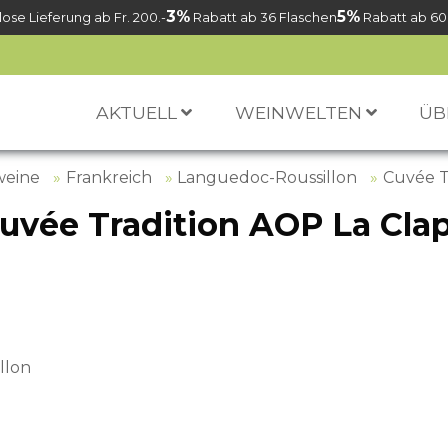
3%
5%
ose Lieferung ab Fr. 200.-
Rabatt ab 36 Flaschen
Rabatt ab 60
AKTUELL
WEINWELTEN
ÜB
weine
Frankreich
Languedoc-Roussillon
Cuvée T
uvée Tradition AOP La Cla
llon