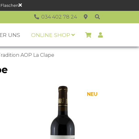
 Flaschen
034 402 78 24
ER UNS
ONLINE SHOP
radition AOP La Clape
pe