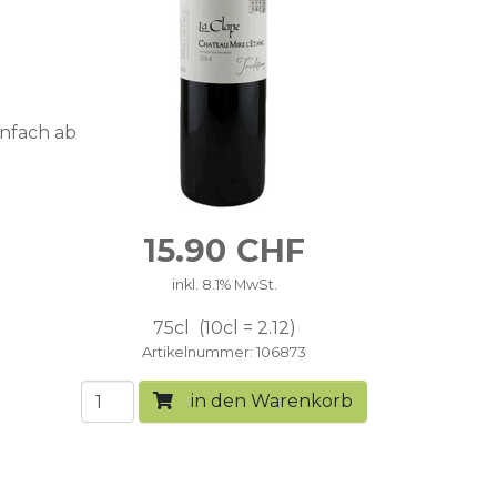
infach ab
15.90
CHF
inkl. 8.1% MwSt.
75cl
10cl = 2.12
Artikelnummer
106873
in den Warenkorb