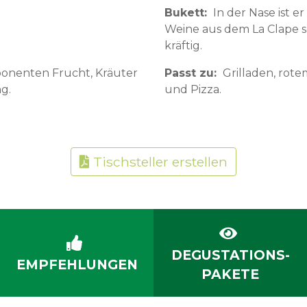
Bukett
In der Nase ist e
Weine aus dem La Clape se
kräftig.
onenten Frucht, Kräuter
Passt zu
Grilladen, rote
g.
und Pizza.
Tischsteller erstellen
DEGUSTATIONS-
EMPFEHLUNGEN
PAKETE