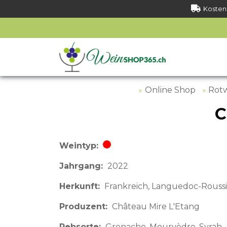
Kostenl
Online Shop
Rot
C
Weintyp
Rotwein
Jahrgang
2022
Herkunft
Frankreich
Languedoc-Roussi
Produzent
Château Mire L'Etang
Rebsorte
Grenache, Mourvèdre, Syrah