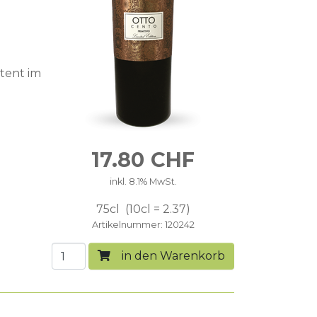
tent im
17.80
CHF
inkl. 8.1% MwSt.
75cl
10cl = 2.37
Artikelnummer
120242
in den Warenkorb