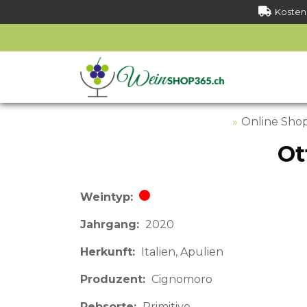
Kostenl
Online Sho
Ot
Weintyp
Rotwein
Jahrgang
2020
Herkunft
Italien
Apulien
Produzent
Cignomoro
Rebsorte
Primitivo