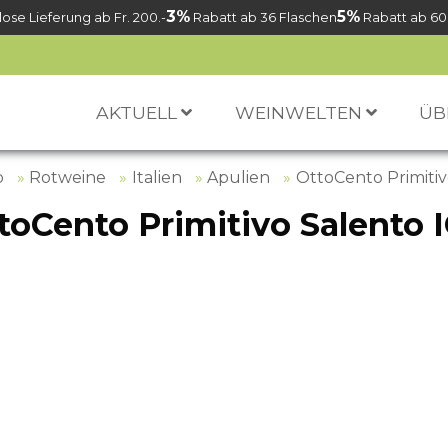
3%
5%
ose Lieferung ab Fr. 200.-
Rabatt ab 36 Flaschen
Rabatt ab 60
AKTUELL
WEINWELTEN
ÜB
p
Rotweine
Italien
Apulien
OttoCento Primitiv
toCento Primitivo Salento 