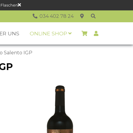
 Flaschen
034 402 78 24
ER UNS
ONLINE SHOP
o Salento IGP
IGP