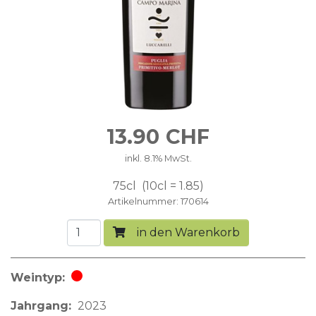
13.90
CHF
inkl. 8.1% MwSt.
75cl
10cl = 1.85
Artikelnummer
170614
in den Warenkorb
Weintyp
Rotwein
Jahrgang
2023