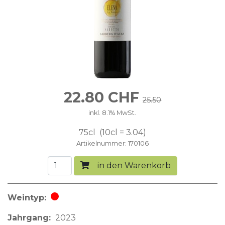
22.80
CHF
25.50
inkl. 8.1% MwSt.
75cl
10cl = 3.04
Artikelnummer
170106
in den Warenkorb
Weintyp
Rotwein
Jahrgang
2023