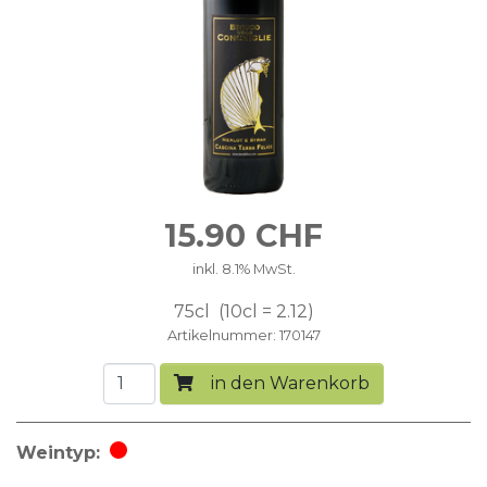
15.90
CHF
inkl. 8.1% MwSt.
75cl
10cl = 2.12
Artikelnummer
170147
in den Warenkorb
Weintyp
Rotwein