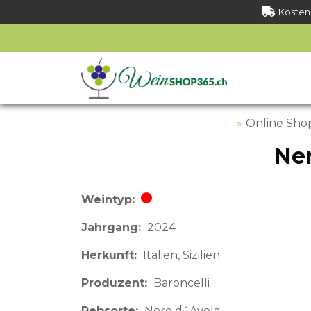
Kostenl
Online Sho
Ner
Weintyp
Rotwein
Jahrgang
2024
Herkunft
Italien
Sizilien
Produzent
Baroncelli
Rebsorte
Nero d´Avola