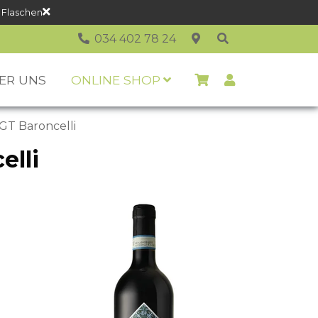
 Flaschen
034 402 78 24
ER UNS
ONLINE SHOP
 IGT Baroncelli
elli