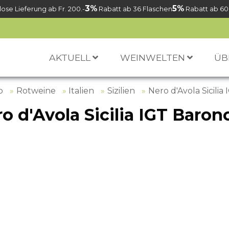
3%
5%
ose Lieferung ab Fr. 200.-
Rabatt ab 36 Flaschen
Rabatt ab 60
AKTUELL
WEINWELTEN
ÜB
p
Rotweine
Italien
Sizilien
Nero d'Avola Sicilia
o d'Avola Sicilia IGT Baronc