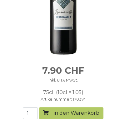
7.90
CHF
inkl. 8.1% MwSt.
75cl
10cl = 1.05
Artikelnummer
170374
in den Warenkorb