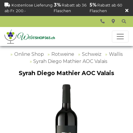
3%
5%
Kostenlose Lieferung
Rabatt ab 36
Rabatt ab 60
ab Fr. 200.-
Flaschen
Flaschen
Online Shop
Rotweine
Schweiz
Wallis
Syrah Diego Mathier AOC Valais
Syrah Diego Mathier AOC Valais