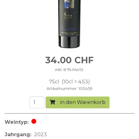
34.00
CHF
inkl. 8.1% MwSt.
75cl
10cl = 4.53
Artikelnummer
100459
in den Warenkorb
Weintyp
Rotwein
Jahrgang
2023