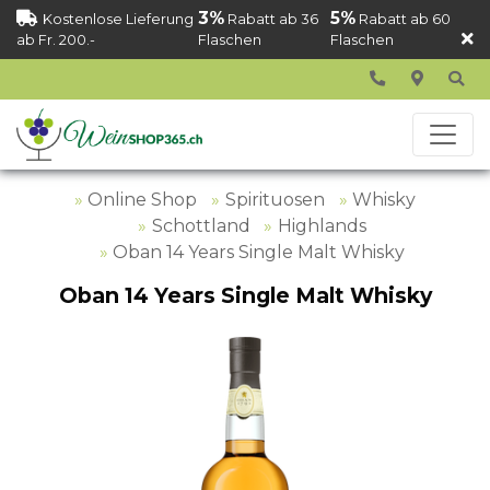
3%
5%
Kostenlose Lieferung
Rabatt ab 36
Rabatt ab 60
ab Fr. 200.-
Flaschen
Flaschen
Online Shop
Spirituosen
Whisky
Schottland
Highlands
Oban 14 Years Single Malt Whisky
Oban 14 Years Single Malt Whisky