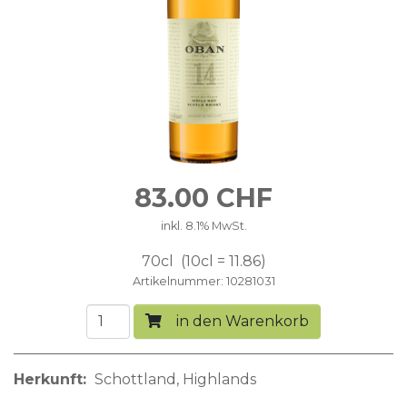
83.00
CHF
inkl. 8.1% MwSt.
70cl
10cl = 11.86
Artikelnummer
10281031
in den Warenkorb
Herkunft
Schottland
Highlands