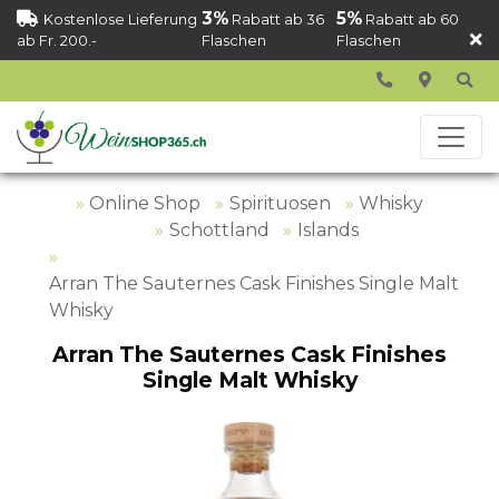
3%
5%
Kostenlose Lieferung
Rabatt ab 36
Rabatt ab 60
ab Fr. 200.-
Flaschen
Flaschen
Online Shop
Spirituosen
Whisky
Schottland
Islands
Arran The Sauternes Cask Finishes Single Malt
Whisky
Arran The Sauternes Cask Finishes
Single Malt Whisky