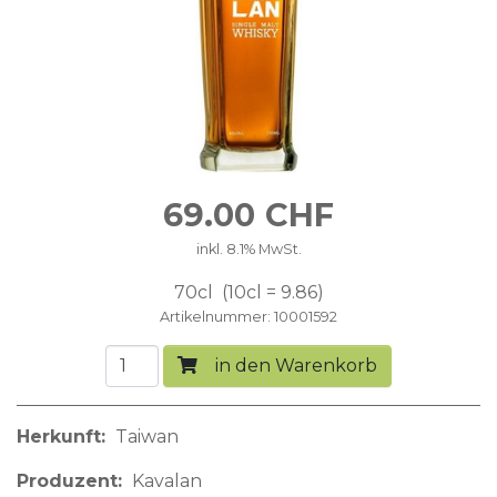
69.00
CHF
inkl. 8.1% MwSt.
70cl
10cl = 9.86
Artikelnummer
10001592
in den Warenkorb
Herkunft
Taiwan
Produzent
Kavalan