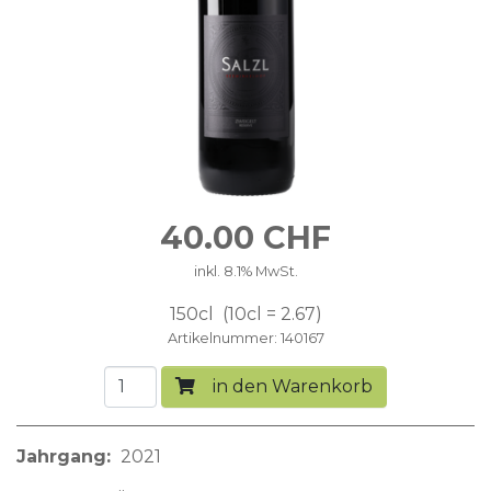
40.00
CHF
inkl. 8.1% MwSt.
150cl
10cl = 2.67
Artikelnummer
140167
in den Warenkorb
Jahrgang
2021