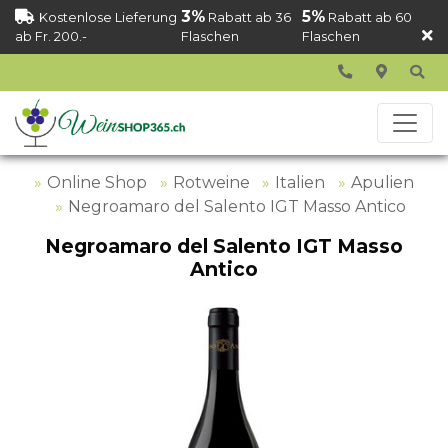
3%
5%
Kostenlose Lieferung
Rabatt ab 36
Rabatt ab 60
ab Fr. 200.-
Flaschen
Flaschen
Online Shop
Rotweine
Italien
Apulien
Negroamaro del Salento IGT Masso Antico
Negroamaro del Salento IGT Masso
Antico