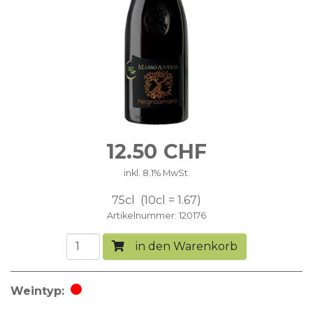
12.50
CHF
inkl. 8.1% MwSt.
75cl
10cl = 1.67
Artikelnummer
120176
in den Warenkorb
Weintyp
Rotwein