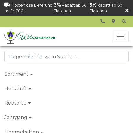
3%
5%
Kostenlose Lieferung
Rabatt ab 36
Rabatt ab 60
ab Fr. 200.-
Flaschen
Flaschen
Sortiment
Herkunft
Rebsorte
Jahrgang
Eigenschaften