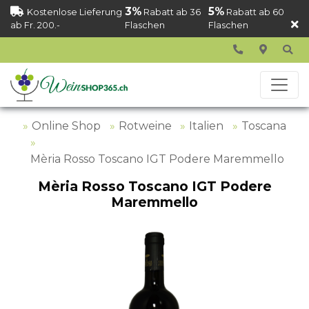
3%
5%
Kostenlose Lieferung
Rabatt ab 36
Rabatt ab 60
ab Fr. 200.-
Flaschen
Flaschen
Online Shop
Rotweine
Italien
Toscana
Mèria Rosso Toscano IGT Podere Maremmello
Mèria Rosso Toscano IGT Podere
Maremmello