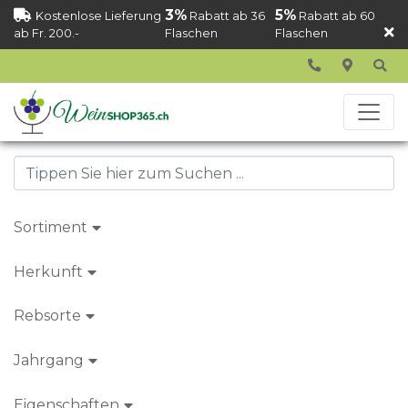
3%
5%
Kostenlose Lieferung
Rabatt ab 36
Rabatt ab 60
ab Fr. 200.-
Flaschen
Flaschen
Sortiment
Herkunft
Rebsorte
Jahrgang
Eigenschaften