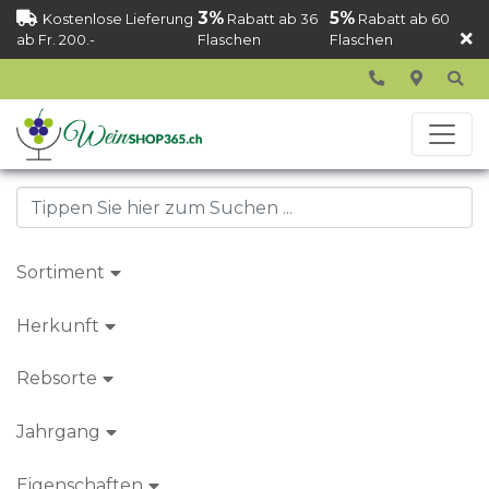
3%
5%
Kostenlose Lieferung
Rabatt ab 36
Rabatt ab 60
ab Fr. 200.-
Flaschen
Flaschen
Sortiment
Herkunft
Rebsorte
Jahrgang
Eigenschaften