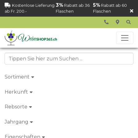
3%
5%
Kostenlose Lieferung
Rabatt ab 36
Rabatt ab 60
ab Fr. 200.-
Flaschen
Flaschen
Sortiment
Herkunft
Rebsorte
Jahrgang
Eigenschaften