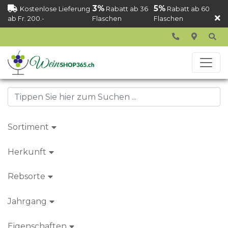
3%
5%
Kostenlose Lieferung
Rabatt ab 36
Rabatt ab 60
ab Fr. 200.-
Flaschen
Flaschen
Sortiment
Herkunft
Rebsorte
Jahrgang
Eigenschaften