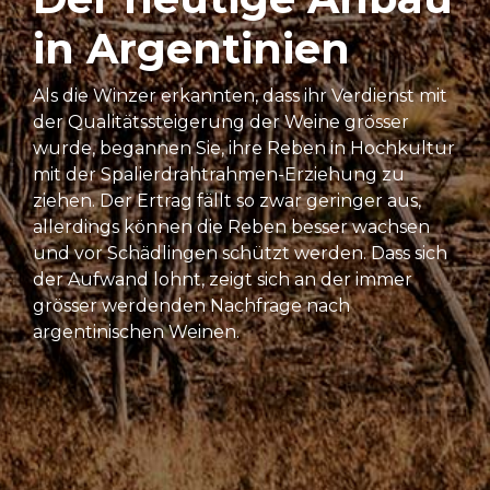
in Argentinien
Als die Winzer erkannten, dass ihr Verdienst mit
der Qualitätssteigerung der Weine grösser
wurde, begannen Sie, ihre Reben in Hochkultur
mit der Spalierdrahtrahmen-Erziehung zu
ziehen. Der Ertrag fällt so zwar geringer aus,
allerdings können die Reben besser wachsen
und vor Schädlingen schützt werden. Dass sich
der Aufwand lohnt, zeigt sich an der immer
grösser werdenden Nachfrage nach
argentinischen Weinen.